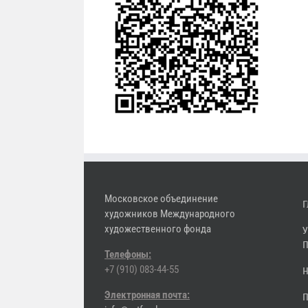
Московское объединение
Г
художников Международного
художественного фонда
У
П
Телефоны:
+7 (910) 083-44-55
Н
Электронная почта:
П