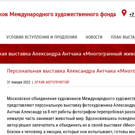
ков Международного художественного фонда
+7
УСЛОВИЯ ВСТУПЛЕНИЯ И ПРОДЛЕНИЯ
НОВОСТИ
ПЛАН ВЫСТА
ная выставка Александра Антчака «Многогранный жив
Персональная выставка Александра Антчака «Мно
31 января 2022
|
АРХИВ МЕРОПРИЯТИЙ
Московское объединение художников Международного художеств
представляют персональную выставку фотохудожника Александр
Антчак Александр за 8 лет работы фотографом перепробовал разл
немалую часть занимает животный мир. Вдохновившись поведение
автор решил запечатлеть и объединить их в своей выставке «Мн
близки к человеку, а эмоции, которые они испытывают, готовы мн