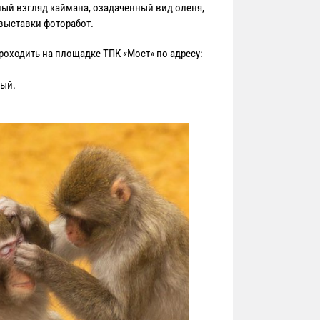
ный взгляд каймана, озадаченный вид оленя,
выставки фоторабот.
роходить на площадке ТПК «Мост» по адресу:
ный.