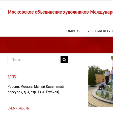
Skip
to
Московское объединение художников Междунар
content
ГЛАВНАЯ
УСЛОВИЯ ВСТУ
Результат
поиска:
АДРЕС:
В период с
Россия, Москва, Малый Кисельный
на Ряза
участием
переулок, д. 4, стр. 1 (м. Трубная)
ВРЕМЯ РАБОТЫ: