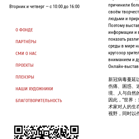
причинили боль
Вторник и четверг — с 10:00 до 16:00
своём творчес
людьми и прир
Поэтому выстав
О ФОНДЕ
информации и 
показать разли
ПАРТНЁРЫ
среды в мире н
кругозор зрите
СМИ О НАС
вниманием и д
ПРОЕКТЫ
Онлайн-выставк
ПЛЕНЭРЫ
新冠病毒蔓延
伤痛、困惑、
НАШИ ХУДОЖНИКИ
境、人与自然
因此，“世界
БЛАГОТВОРИТЕЛЬНОСТЬ
术家对人的生
视野，同时以