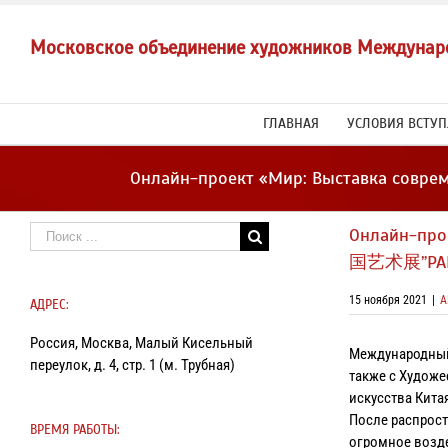
Skip
to
Московское объединение художников Междунар
content
ГЛАВНАЯ
УСЛОВИЯ ВСТУ
Онлайн-проект «Мир: Выставка совр
Результат
Онлайн-про
поиска:
国艺术展”PART
15 ноября 2021
|
А
АДРЕС:
Россия, Москва, Малый Кисельный
Международный 
переулок, д. 4, стр. 1 (м. Трубная)
также с Худож
искусства Кита
После распрост
ВРЕМЯ РАБОТЫ:
огромное возде