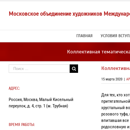
Skip
to
Московское объединение художников Междунар
content
ГЛАВНАЯ
УСЛОВИЯ ВСТУ
Коллективная тематическа
Результат
Коллективн
поиска:
15 марта 2020
|
А
АДРЕС:
Для тех, кто х
Россия, Москва, Малый Кисельный
притягательной
переулок, д. 4, стр. 1 (м. Трубная)
хрустальный во
розового туфа,
впитавшая все 
ВРЕМЯ РАБОТЫ:
родословную из