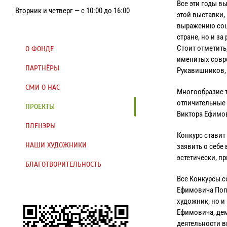
Все эти годы в
Вторник и четверг — с 10:00 до 16:00
этой выставки
выражению соц
стране, но и за
Стоит отметить
О ФОНДЕ
именитых совре
ПАРТНЁРЫ
Рукавишников, 
СМИ О НАС
Многообразие т
отличительные
ПРОЕКТЫ
Виктора Ефимо
ПЛЕНЭРЫ
Конкурс стави
НАШИ ХУДОЖНИКИ
заявить о себе
эстетически, п
БЛАГОТВОРИТЕЛЬНОСТЬ
Все Конкурсы с
Ефимовича Попк
художник, но и
Ефимовича, дем
деятельности 