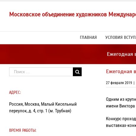
Skip
to
Московское объединение художников Междунар
content
ГЛАВНАЯ
УСЛОВИЯ ВСТУ
Ежегодная 
Результат
Ежегодная в
поиска:
27 февраля 2019
|
АДРЕС:
Одним из круп
Россия, Москва, Малый Кисельный
имени Виктора
переулок, д. 4, стр. 1 (м. Трубная)
Конкурс проход
выставках-конк
ВРЕМЯ РАБОТЫ: