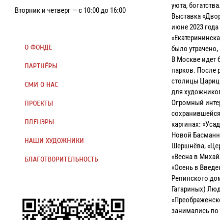
уюта, богатства
Вторник и четверг — с 10:00 до 16:00
Выставка «Дво
июне 2023 года
«Екатерининска
О ФОНДЕ
было утрачено,
В Москве идет 
ПАРТНЁРЫ
парков. После
столицы Царицы
СМИ О НАС
для художнико
Огромный интер
ПРОЕКТЫ
сохранившейся 
ПЛЕНЭРЫ
картинах: «Уса
Новой Басманно
НАШИ ХУДОЖНИКИ
Шершнёва, «Це
«Весна в Михай
БЛАГОТВОРИТЕЛЬНОСТЬ
«Осень в Введе
Репинского дом
Гагариных) Лю
«Преображенско
занимались по