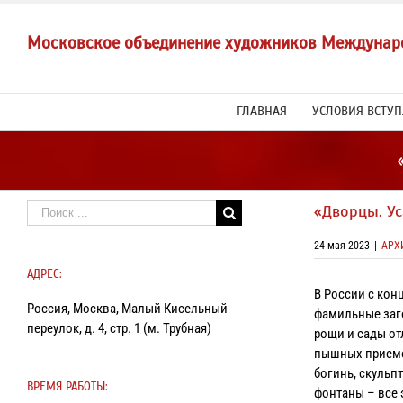
Skip
to
Московское объединение художников Междунар
content
ГЛАВНАЯ
УСЛОВИЯ ВСТУ
Результат
«Дворцы. Ус
поиска:
24 мая 2023
|
АРХ
АДРЕС:
В России с кон
Россия, Москва, Малый Кисельный
фамильные заг
переулок, д. 4, стр. 1 (м. Трубная)
рощи и сады от
пышных приемов
богинь, скульп
ВРЕМЯ РАБОТЫ:
фонтаны – все