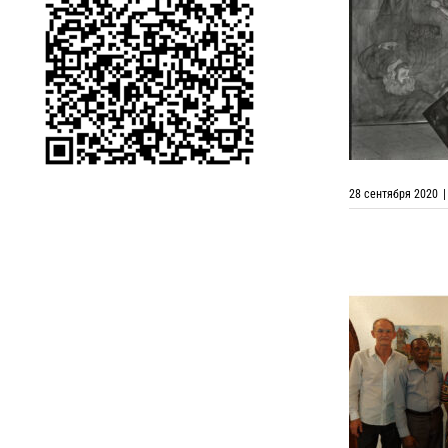
XIV выст
28 сентября 2020
|
Выставка р
в